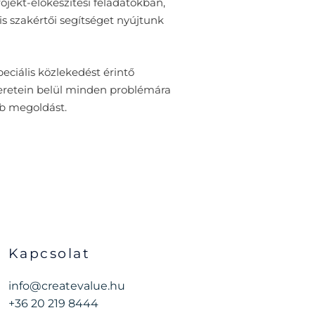
ojekt-előkészítési feladatokban,
s szakértői segítséget nyújtunk
ciális közlekedést érintő
keretein belül minden problémára
b megoldást.
Kapcsolat
info@createvalue.hu
+36 20 219 8444