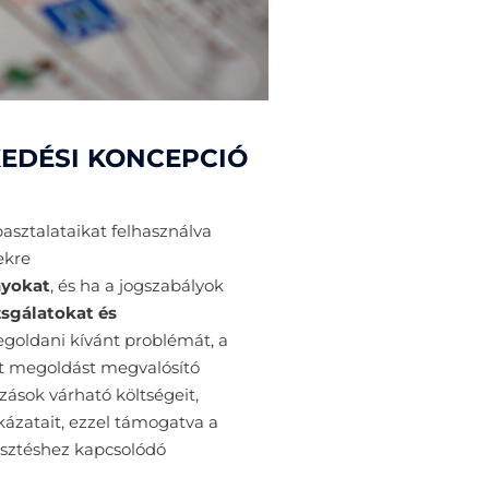
EDÉSI KONCEPCIÓ
asztalataikat felhasználva
ekre
nyokat
, és ha a jogszabályok
zsgálatokat és
goldani kívánt problémát, a
tt megoldást megvalósító
zások várható költségeit,
kázatait, ezzel támogatva a
lesztéshez kapcsolódó