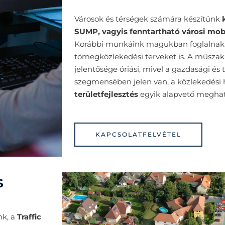
Városok és térségek számára készítünk
SUMP, vagyis
fenntartható városi mob
Korábbi munkáink magukban foglalnak par
tömegközlekedési terveket is.
A műszaki 
jelentősége óriási, mivel a gazdasági és
szegmensében jelen van, a közlekedési h
területfejlesztés
egyik alapvető meghat
KAPCSOLATFELVÉTEL
S
nk, a
Traffic