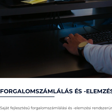
FORGALOMSZÁMLÁLÁS ÉS -ELEMZÉ
Saját fejlesztésű forgalomszámlálási és -elemzési rendszerü