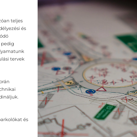
óan teljes
délyezési és
lódó
 pedig
folyamatunk
lási tervek
orán
chnikai
dináljuk.
arkolókat és