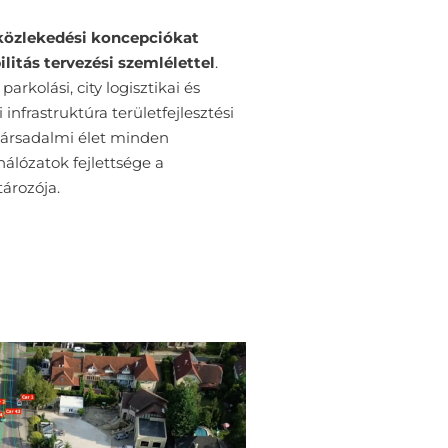
közlekedési koncepciókat
ilitás
tervezési szemlélettel
.
kolási, city logisztikai és
infrastruktúra területfejlesztési
 társadalmi élet minden
álózatok fejlettsége a
ározója.