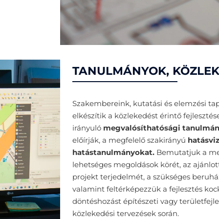
TANULMÁNYOK, KÖZLEK
Szakembereink, kutatási és elemzési tap
elkészítik a közlekedést érintő fejlesztés
irányuló
megvalósíthatósági tanulmá
előírják, a megfelelő szakirányú
hatásvi
hatástanulmányokat.
B
emutatjuk a me
lehetséges megoldások körét, az ajánlo
projekt terjedelmét, a szükséges beruhá
valamint feltérképezzük a fejlesztés koc
döntéshozást építészeti vagy területfej
közlekedési tervezések során.