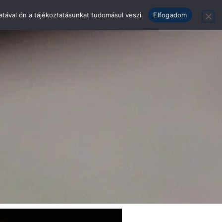
tával ön a tájékoztatásunkat tudomásul veszi.
Elfogadom
k
Traffic Mojo
Rólunk
Kapcsolat