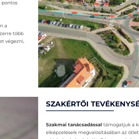
g pontos
n a
szerre több
t végezni,
SZAKÉRTŐI TEVÉKENYS
Szakmai tanácsadással
támogatjuk a k
elképzeléseik megvalósításában az ötlett