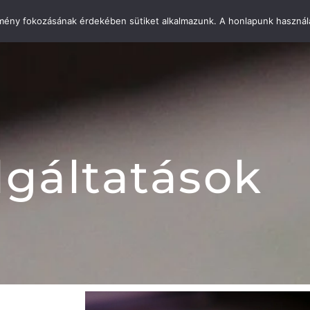
élmény fokozásának érdekében sütiket alkalmazunk. A honlapunk használa
Főoldal
Szolgáltatáso
lgáltatások