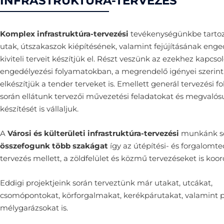
INFRASTRUKTÚRA-TERVEZÉS
Komplex infrastruktúra-tervezési
tevékenységünkbe tartoz
utak, útszakaszok kiépítésének, valamint fejújításának enge
kiviteli terveit készítjük el. Részt veszünk az ezekhez kapcso
engedélyezési folyamatokban, a megrendelő igényei szerint
elkészítjük a tender terveket is. Emellett generál tervezési 
során ellátunk tervezői művezetési feladatokat és megvalósu
készítését is vállaljuk.
A
Városi és külterületi infrastruktúra-tervezési
munkánk s
összefogunk több szakágat
így az útépítési- és forgalomte
tervezés mellett, a zöldfelület és közmű tervezéseket is koor
Eddigi projektjeink során terveztünk már utakat, utcákat,
csomópontokat, körforgalmakat, kerékpárutakat, valamint p
mélygarázsokat is.