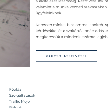
a kivitelezés lezárásáig.
Részt veszünk pr
valamint a munka kezdeti szakaszában i
ügyfeleinknek.
Keressen minket bizalommal konkrét, spe
kérdésekkel és a szakértői tanácsadás 
megkeressük a mindenki számra legjob
KAPCSOLATFELVÉTEL
Főoldal
Szolgáltatások
Traffic Mojo
Rólunk